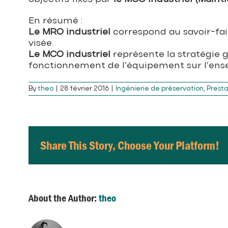
En résumé :
Le MRO
industriel
correspond au savoir-fai
visée.
Le MCO
industriel
représente la stratégie g
fonctionnement de l’équipement sur l’ense
By
theo
|
28 février 2016
|
Ingénierie de préservation
,
Presta
Share This Story, Choose Your Platform!
About the Author:
theo