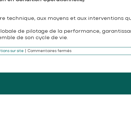
re technique, aux moyens et aux interventions q
lobale de pilotage de la performance, garantissant
mble de son cycle de vie.
sur
tions sur site
|
Commentaires fermés
Quelle
est
la
différence
entre
MRO
et
MCO
?