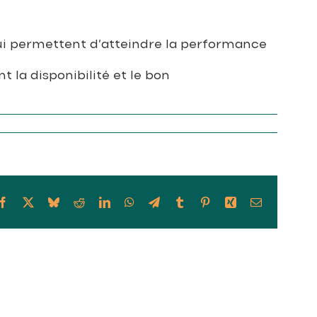
ui permettent d’atteindre la performance
 la disponibilité et le bon
Facebook
X
Bluesky
Reddit
LinkedIn
WhatsApp
Telegram
Tumblr
Pinterest
Xing
Email