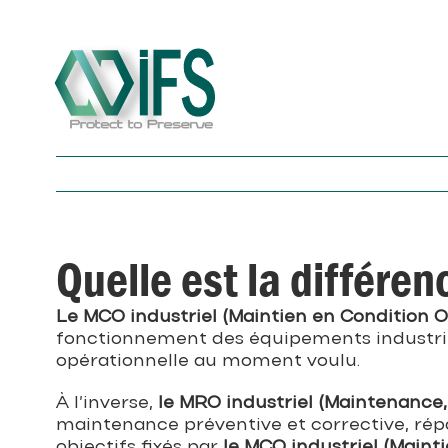
Skip
to
content
Quelle est la différe
Le MCO industriel (Maintien en Condition O
fonctionnement des équipements industriel
opérationnelle au moment voulu.
À l’inverse,
le MRO industriel (Maintenance
maintenance préventive et corrective, répa
objectifs fixés par
le MCO industriel (Maint